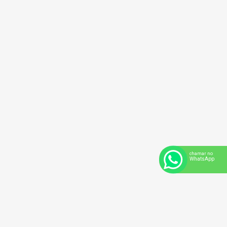
INVESTIGAÇÃO EMPRESARIAL
A investigação empresarial é uma tarefa executada com total cautela
e sigilo, para que possamos levantar provas da existência de fraudes,
desvio de verbas, sonegações, vendas de informação, chantagem e
chamar no
outras ações ilegais que estão provocando prejuízos para sua
WhatsApp
empresa, além de traçar o perfil dos principais suspeitos da atividade
ilícita.