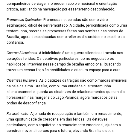
companheiros de viagem, oferecem apoio emocional e orientação
prática, auxiliando na navegação por esse terreno desconhecido.
Promessas Quebradas
: Promessas quebradas são como vidro
estilhaçado, difícil de ser remontado. A cidade, personificada como uma
testemunha, recorda as promessas feitas nas sombras das noites de
Brasília, agora despedaçadas como reflexos distorcidos no espelho da
confiança.
Guerras Silenciosas
: A infidelidade é uma guerra silenciosa travada nos
corações feridos. Os detetives particulares, como negociadores
habilidosos, intervêm nesse campo de batalha emocional, buscando
trazer um cessar-fogo às hostilidades e criar um espaço para a cura.
Cicatrizes Invisíveis
: As cicatrizes da traição são como marcas invisíveis
na pele da alma. Brasília, como uma entidade que testemunha
silenciosamente, guarda as cicatrizes de relacionamentos que um dia
floresceram nas margens do Lago Paranoá, agora marcados pelas
ondas de desconfiança.
Renascimento
: A jornada de recuperação é também um renascimento,
uma oportunidade de crescer além das feridas. Os detetives
particulares, como arquitetos do renascimento emocional, ajudam a
construir novos alicerces para o futuro, elevando Brasília e seus