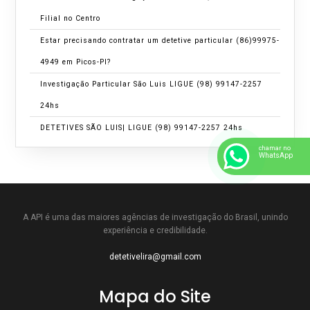
Filial no Centro
Estar precisando contratar um detetive particular (86)99975-
4949 em Picos-PI?
Investigação Particular São Luis LIGUE (98) 99147-2257
24hs
DETETIVES SÃO LUIS| LIGUE (98) 99147-2257 24hs
chamar no
AGÊNCIA DETETIVE PARTICULAR SÃO LUIS MA | LIGUE (98)
WhatsApp
99147-2257 24hs
O DETETIVE PARTICULAR EM SÃO LUIS MA | LIGUE (98)
99147-2257 24hs
A API é uma das maiores agências de investigação do Brasil, unindo
experiência e credibilidade.
DETETIVE PARTICULARES EM SÃO LUIS MA | LIGUE (98)
detetivelira@gmail.com
99147-2257 24hs
DETETIVE EM SÃO LUIS MA | LIGUE (98) 99147-2257 24hs
Mapa do Site
Estar precisando de detetive na Ponta d’Areia São