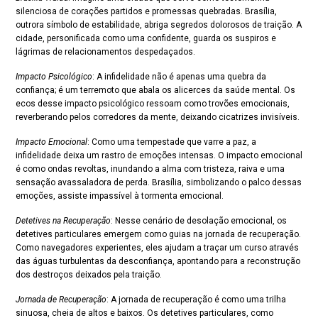
silenciosa de corações partidos e promessas quebradas. Brasília,
outrora símbolo de estabilidade, abriga segredos dolorosos de traição. A
cidade, personificada como uma confidente, guarda os suspiros e
lágrimas de relacionamentos despedaçados.
Impacto Psicológico
: A infidelidade não é apenas uma quebra da
confiança; é um terremoto que abala os alicerces da saúde mental. Os
ecos desse impacto psicológico ressoam como trovões emocionais,
reverberando pelos corredores da mente, deixando cicatrizes invisíveis.
Impacto Emocional
: Como uma tempestade que varre a paz, a
infidelidade deixa um rastro de emoções intensas. O impacto emocional
é como ondas revoltas, inundando a alma com tristeza, raiva e uma
sensação avassaladora de perda. Brasília, simbolizando o palco dessas
emoções, assiste impassível à tormenta emocional.
Detetives na Recuperação
: Nesse cenário de desolação emocional, os
detetives particulares emergem como guias na jornada de recuperação.
Como navegadores experientes, eles ajudam a traçar um curso através
das águas turbulentas da desconfiança, apontando para a reconstrução
dos destroços deixados pela traição.
Jornada de Recuperação
: A jornada de recuperação é como uma trilha
sinuosa, cheia de altos e baixos. Os detetives particulares, como