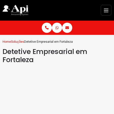
Home
Soluções
Detetive Empresarial em Fortaleza
Detetive Empresarial em
Fortaleza
integridade são fundamentais
para o sucesso de qualquer
negócio. Em Fortaleza, uma
cidade movimentada e cheia
de oportunidades comerciais,
é crucial garantir que as
empresas operem em um
ambiente livre de fraudes,
roubos e concorrência desleal. Nesse contexto, a figura do
Detetive
Empresarial em Fortaleza
desempenha um papel vital. Esse