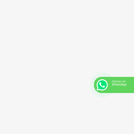
DETETIVE EMPRESARIAL EM SÃO LUÍS
chamar no
WhatsApp
DETETIVE PARTICULAR FORTALEZA