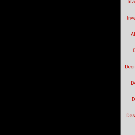
Inv
Inv
A
D
Deci
D
D
Des