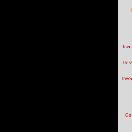
Inve
Desv
Inve
Os 