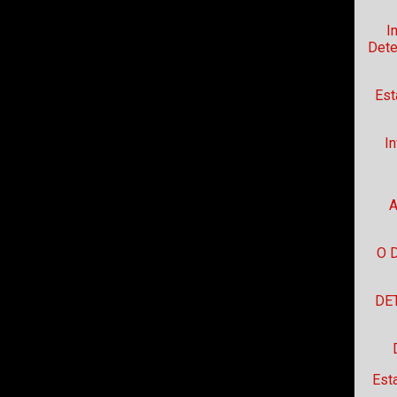
I
Dete
Est
I
A
O 
DET
Est