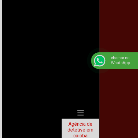
chamar no
WhatsApp
Agência de
detetive em
caiobá