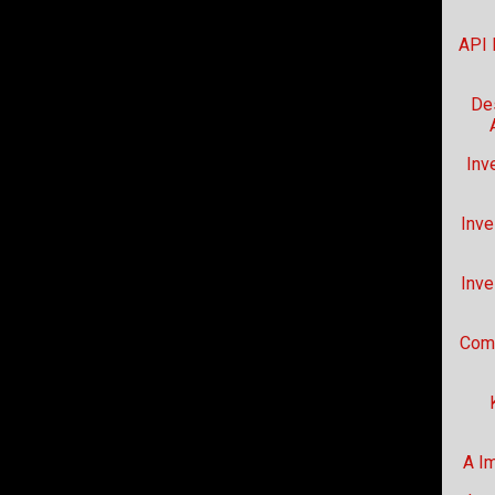
API 
De
Inv
Inve
Inve
Comp
A Im