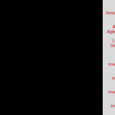
Inve
A
Agên
L
De
Inv
I
Inv
In