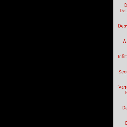
D
Det
Desv
A
Infi
Seg
Varr
De