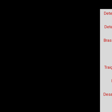
Dete
Dete
Bras
Trai
Desa