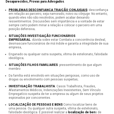
Desaparecidos, Provas para Advogados
.
PROBLEMAS DESCONFIANÇA TRAIÇÃO CONJUGAIS
:
desconfiança
em relação ao parceiro, seja namorado, noivo ou cônjuge No entanto,
quando eles não são resolvidos, podem acabar deixando
ressentimentos. Discussões sem importância e a vontade de estar
sempre certo podem minar a relação e colocar o parceiro em uma
posição defensiva;
SITUAÇÕES INVESTIGAÇÃO FUNCIONÁRIOS
EMPRESARIAL
: dúvida sobre estar Combata a concorrência desleal,
desmascare funcionários de má índole e garanta a integridade de sua
empresa,
Enganado ou qualquer outra suspeita, vítima de estelionato, falsidade
ideológica;
SITUAÇÕES FILHOS FAMILIARES
: pressentimento de que algum
membro
Da família está envolvido em situações perigosas, como uso de
drogas ou envolvimento com pessoas suspeitas;
INVESTIGAÇÃO TRABALHISTA
: Casos Trabalhista, Fraudes,
Afastamentos Médicos, Indenizações Inexistentes, Sem Vínculo
Empregatício suspeita de ter a empresa ou algum de seus projetos
espionados por concorrentes.
LOCALIZAÇÃO DE PESSOAS E BENS
Como localizar bens de
uma pessoa. Ou qualquer outra suspeita, vítima de estelionato,
falsidade ideológica. É possível realizar a
localização de ben
s de