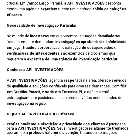
crucial. Em Campo Largo, Paraná, a
API INVESTIGAÇÕES
desponta
como uma agência
experiente
, com um histórico
sólido de soluções
eficazes
.
Necessidade de Investigação Particular
No mundo de
incertezas
em que vivemos, situações
desafiadoras
frequentemente demandam
investigações aprofundadas
.
Infidelidade
conjugal
,
fraudes corporativas
,
localização de desaparecidos
e
verificações de antecedentes
são exemplos de problemas que
requerem a
expertise de uma agência de investigação particular
.
Conheça a API INVESTIGAÇÕES
A
API INVESTIGAÇÕES
, agência
respeitada
na área, oferece serviços
de
qualidade
e soluções
confiáveis
para diversas demandas. Com
filial
em Curitiba, Paraná
, e
sede em Teresina-PI
, a agência está
estrategicamente posicionada para atender várias necessidades de
investigação na região
.
O Que a API INVESTIGAÇÕES Oferece
Profissionalismo e Discrição
: A
privacidade dos clientes
é prioridade
para a
API INVESTIGAÇÕES
. Seus
investigadores altamente treinados
operam com
profissionalismo
e
discrição
, tratando informações