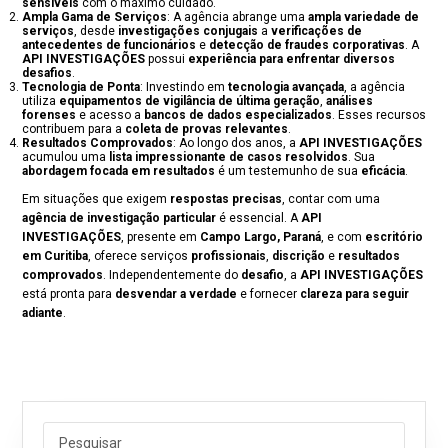
sensíveis
com o máximo cuidado.
Ampla Gama de Serviços
: A agência abrange uma
ampla variedade de
serviços
, desde
investigações conjugais
a
verificações de
antecedentes de funcionários
e
detecção de fraudes corporativas
. A
API INVESTIGAÇÕES
possui
experiência para enfrentar diversos
desafios
.
Tecnologia de Ponta
: Investindo em
tecnologia avançada
, a agência
utiliza
equipamentos de vigilância de última geração
,
análises
forenses
e acesso a
bancos de dados especializados
. Esses recursos
contribuem para a
coleta de provas relevantes
.
Resultados Comprovados
: Ao longo dos anos, a
API INVESTIGAÇÕES
acumulou uma
lista impressionante de casos resolvidos
. Sua
abordagem focada em resultados
é um testemunho de sua
eficácia
.
Em situações que exigem
respostas precisas
, contar com uma
agência de investigação particular
é essencial. A
API
INVESTIGAÇÕES
, presente em
Campo Largo, Paraná
, e com
escritório
em Curitiba
, oferece serviços
profissionais
,
discrição
e
resultados
comprovados
. Independentemente do
desafio
, a
API INVESTIGAÇÕES
está pronta para
desvendar a verdade
e fornecer
clareza para seguir
adiante
.